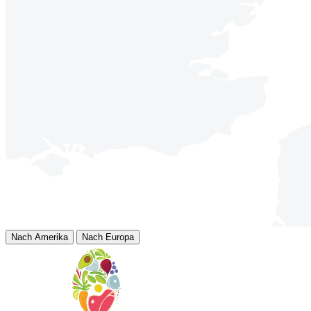
Schiedam
Algerastraat 16,
3125 BS Schiedam
Den Haag
Elbe 2,
2491BS Den Haag
Nieuw-Vennep
Escudoweg 1,
2153 PC Nieuw-Vennep
Nach Amerika
Nach Europa
Almelo
Van der Hoopweg 17,
7602 PJ Almelo