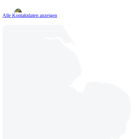
Alle Kontaktdaten anzeigen
Losser
De Pol 35,
7581 CZ Losser
Navigieren Sie zu
Oldenzaal
Hinmanweg 5,
7575 BE Oldenzaal
Navigieren Sie zu