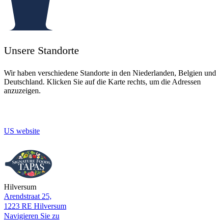
New York
New York, NY 10017,
United States
LinkedIn
Unsere Standorte
Wir haben verschiedene Standorte in den Niederlanden, Belgien und
Deutschland. Klicken Sie auf die Karte rechts, um die Adressen
anzuzeigen.
Production Facility
211 Pine Road,
29642 Easley
US website
Hilversum
Arendstraat 25,
1223 RE Hilversum
Navigieren Sie zu