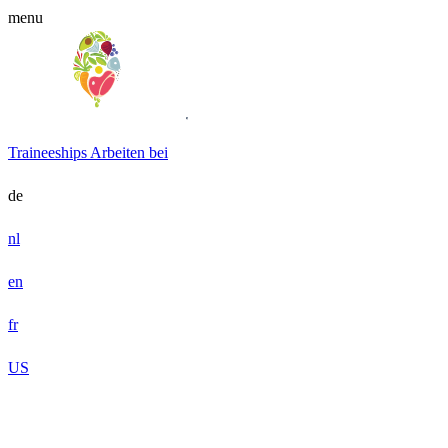
menu
Traineeships
Arbeiten bei
de
nl
en
fr
US